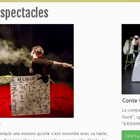
 spectacles
Conte 
La compa
Givré", s
e
"KRSHHHH
omplir une mission qu'elle s'est inventée avec sa table,
Lire La