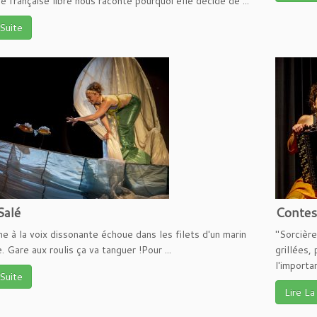
 française libre nous raconte pourquoi elle décide de ...
 Suite
Salé
Conte
ne à la voix dissonante échoue dans les filets d'un marin
"Sorcière
 Gare aux roulis ça va tanguer !Pour ...
grillées,
l'importan
 Suite
Lire La