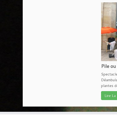
Pile ou
Spectacl
Déambula
plantes d
Lire La