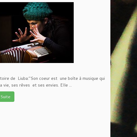
istoire de Liuba:"Son coeur est une boîte à musique qui
a vie, ses rêves et ses envies. Elle ...
 Suite