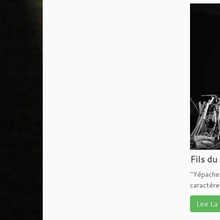
Fils du
"Yépache 
caractère 
Lire La