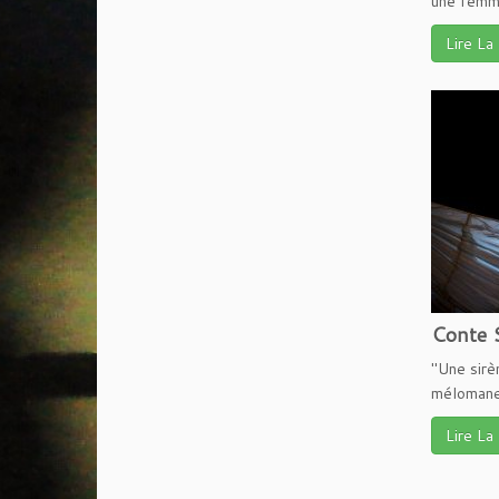
une femme
Lire La
Conte 
"Une sirè
mélomane.
Lire La