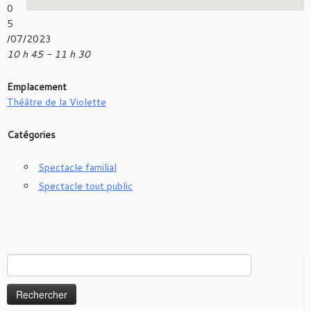
0
5
/07/2023
10 h 45 - 11 h 30
Emplacement
Théâtre de la Violette
Catégories
Spectacle familial
Spectacle tout public
Rechercher :