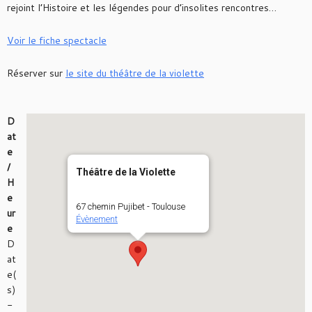
rejoint l’Histoire et les légendes pour d’insolites rencontres…
Voir le fiche spectacle
Réserver sur
le site du théâtre de la violette
D
at
e
/
Théâtre de la Violette
H
e
67 chemin Pujibet - Toulouse
ur
Évènement
e
D
at
e(
s)
-