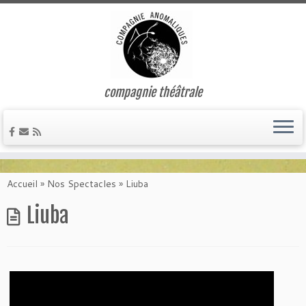
compagnie théâtrale
Passer
au
Accueil
»
Nos Spectacles
»
Liuba
contenu
Liuba