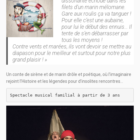
dissonante échoue dans les
filets d’un marin mélomane.
Gare aux roulis ça va tanguer !
Pour elle c’est une aubaine,
pour lui le début des ennuis… Il
tente de s’en débarrasser par
tous les moyens !
Contre vents et marées, ils vont devoir se mettre au
diapason pour le meilleur et surtout pour notre plus
grand plaisir ! »
Un conte de sirène et de marin drôle et poétique, où l’imaginaire
rejoint l’Histoire et les légendes pour d’insolites rencontres…
Spectacle musical familial à partir de 3 ans