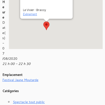
H
e
Le Vivier - Brassy
ur
Évènement
e
D
at
e(
s)
-
0
7
/08/2020
21 h 00 - 22 h 30
Emplacement
Festival Jaune Moutarde
Catégories
Spectacle tout public