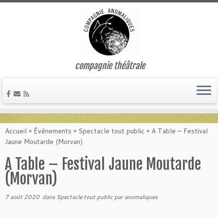
compagnie théâtrale
Passer
au
Accueil
»
Évènements
»
Spectacle tout public
»
A Table – Festival
contenu
Jaune Moutarde (Morvan)
A Table – Festival Jaune Moutarde
(Morvan)
7 août 2020
dans
Spectacle tout public
par
anomaliques