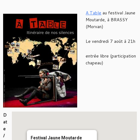
A Table
au festival Jaune
Moutarde, à BRASSY
(Morvan)
Le vendredi 7 août à 21h
entrée libre (participation
chapeau)
D
at
e
/
Festival Jaune Moutarde