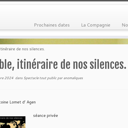
Prochaines dates
La Compagnie
No
itinéraire de nos silences.
ble, itinéraire de nos silences.
re 2024
dans
Spectacle tout public
par
anomaliques
toine Lomet d’ Agen
séance privée