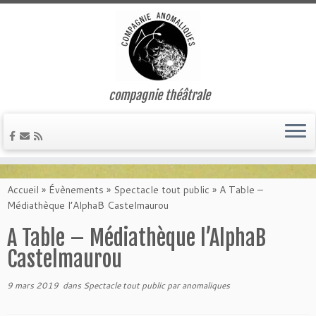
compagnie théâtrale
Passer
au
Accueil
»
Évènements
»
Spectacle tout public
»
A Table –
contenu
Médiathèque l’AlphaB Castelmaurou
A Table – Médiathèque l’AlphaB
Castelmaurou
9 mars 2019
dans
Spectacle tout public
par
anomaliques