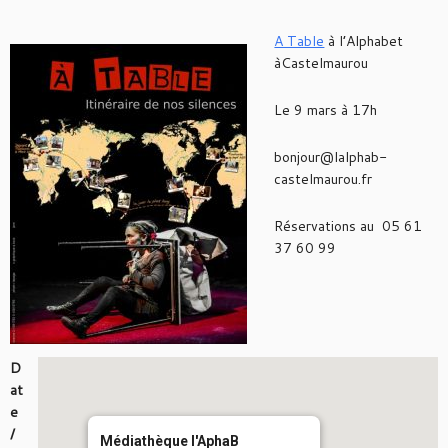
A Table
à l’Alphabet
àCastelmaurou
Le 9 mars à 17h
bonjour@lalphab-
castelmaurou.fr
Réservations au 05 61
37 60 99
D
at
e
/
Médiathèque l'AphaB