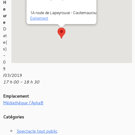
H
e
1A route de Lapeyrouse - Castemaurou
ur
Évènement
e
D
at
e(
s)
-
0
9
/03/2019
17 h 00 - 18 h 30
Emplacement
Médiathèque l'AphaB
Catégories
Spectacle tout public