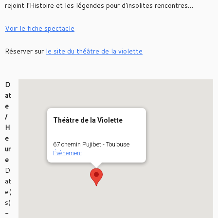
rejoint l’Histoire et les légendes pour d’insolites rencontres…
Voir le fiche spectacle
Réserver sur
le site du théâtre de la violette
D
at
e
/
Théâtre de la Violette
H
e
67 chemin Pujibet - Toulouse
ur
Évènement
e
D
at
e(
s)
-