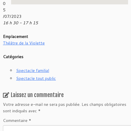
0
5
/07/2023
16 h 30 - 17 h 15
Emplacement
Théâtre de la Violette
Catégories
Spectacle familial
Spectacle tout public
Laissez un commentaire
Votre adresse e-mail ne sera pas publiée.
Les champs obligatoires
sont indiqués avec
*
Commentaire
*