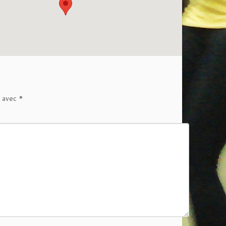
s avec
*