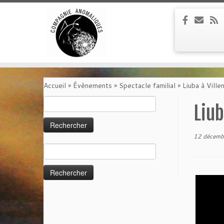
Passer
au
Accueil
»
Évènements
»
Spectacle familial
»
Liuba à Vill
contenu
Rechercher :
Liub
12 décemb
Rechercher :