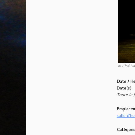
© Cloé Ha
Date / H
Date(s) 
Toute la 
Emplace
salle d’h
Catégori