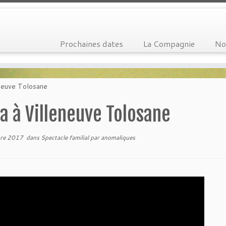
Prochaines dates
La Compagnie
No
eneuve Tolosane
a à Villeneuve Tolosane
re 2017
dans
Spectacle familial
par
anomaliques