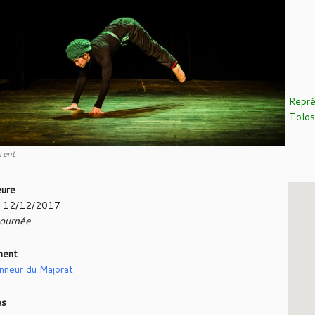
Repré
Tolos
rent
eure
- 12/12/2017
journée
ment
onneur du Majorat
es