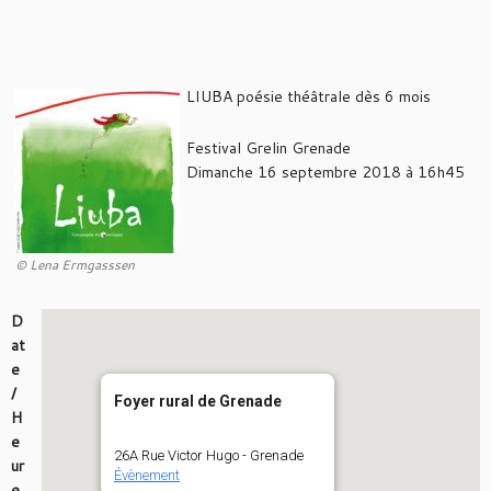
LIUBA poésie théâtrale dès 6 mois
Festival Grelin Grenade
Dimanche 16 septembre 2018 à 16h45
© Lena Ermgasssen
D
at
e
/
Foyer rural de Grenade
H
e
26A Rue Victor Hugo - Grenade
ur
Évènement
e