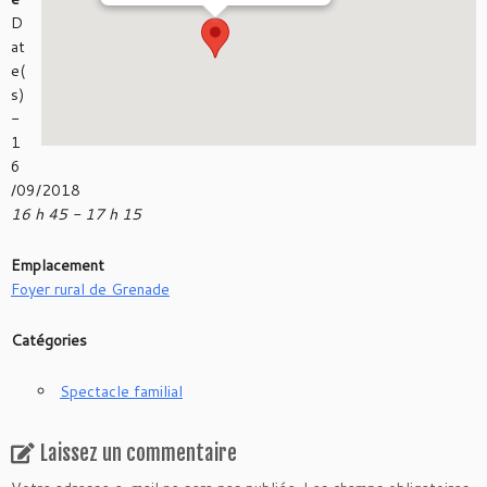
D
at
e(
s)
-
1
6
/09/2018
16 h 45 - 17 h 15
Emplacement
Foyer rural de Grenade
Catégories
Spectacle familial
Laissez un commentaire