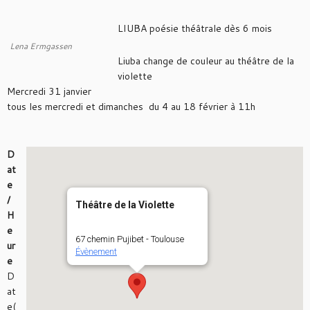
LIUBA poésie théâtrale dès 6 mois
Lena Ermgassen
Liuba change de couleur au théâtre de la
violette
Mercredi 31 janvier
tous les mercredi et dimanches du 4 au 18 février à 11h
D
at
e
/
Théâtre de la Violette
H
e
67 chemin Pujibet - Toulouse
ur
Évènement
e
D
at
e(