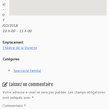
s)
-
0
7
/02/2018
10 h 00 - 11 h 00
Emplacement
Théâtre de la Violette
Catégories
Spectacle familial
Laissez un commentaire
Votre adresse e-mail ne sera pas publiée.
Les champs obligatoires
sont indiqués avec
*
Commentaire
*