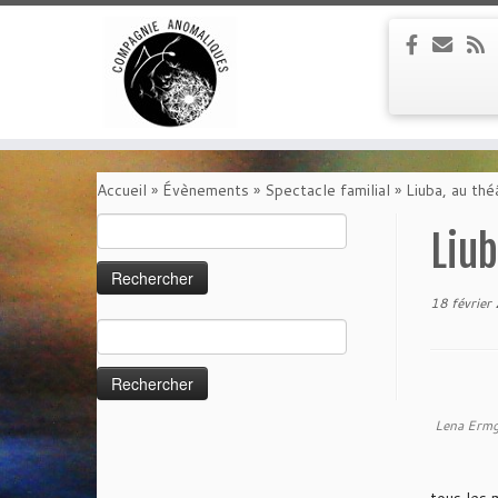
Passer
au
Accueil
»
Évènements
»
Spectacle familial
»
Liuba, au thé
contenu
Rechercher :
Liub
18 février
Rechercher :
Lena Erm