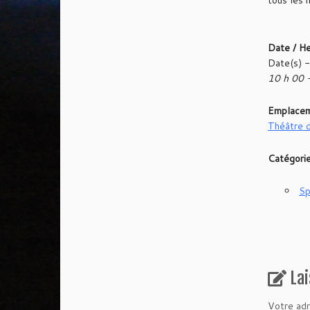
tous les 
Date / H
Date(s) 
10 h 00 
Emplace
Théâtre d
Catégori
Sp
La
Votre adr