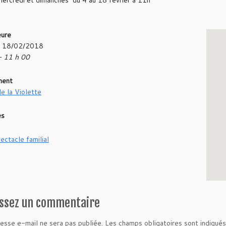
mercredi et dimanches du 4 au 18 février à 11h
eure
- 18/02/2018
- 11 h 00
ment
e la Violette
es
ectacle familial
issez un commentaire
esse e-mail ne sera pas publiée.
Les champs obligatoires sont indiqué