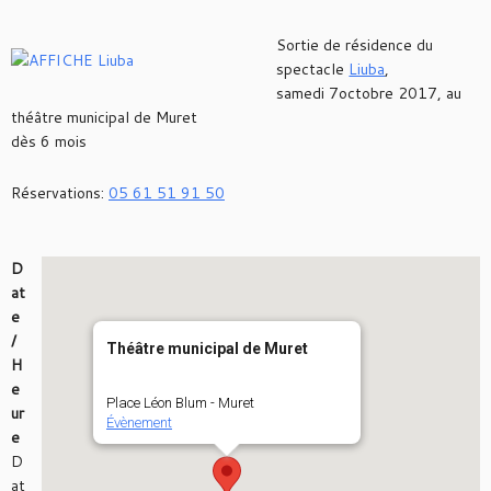
Sortie de résidence du
spectacle
Liuba
,
samedi 7octobre 2017, au
théâtre municipal de Muret
dès 6 mois
Réservations:
05 61 51 91 50
D
at
e
/
Théâtre municipal de Muret
H
e
Place Léon Blum - Muret
ur
Évènement
e
D
at