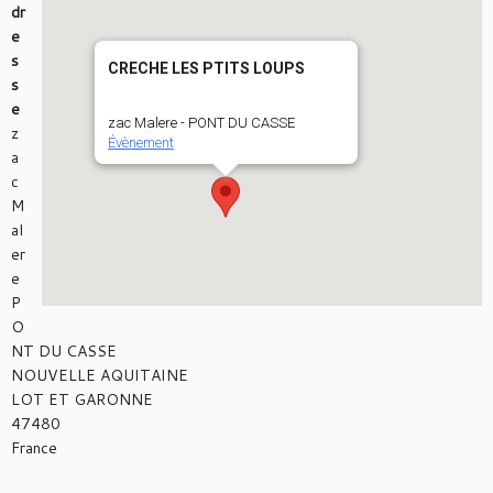
dr
e
s
CRECHE LES PTITS LOUPS
s
e
zac Malere - PONT DU CASSE
z
Évènement
a
c
M
al
er
e
P
O
NT DU CASSE
NOUVELLE AQUITAINE
LOT ET GARONNE
47480
France