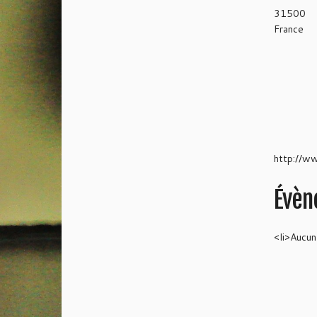
31500
France
http://ww
Évèn
<li>Aucu