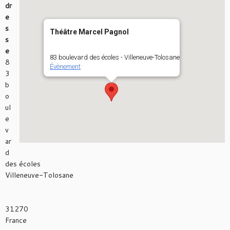
dr
e
s
Théâtre Marcel Pagnol
s
e
83 boulevard des écoles - Villeneuve-Tolosane
8
Évènement
3
b
o
ul
e
v
ar
d
des écoles
Villeneuve-Tolosane
31270
France